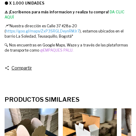
🟢 X 1.000 UNIDADES
⚠️ ¡Escríbenos para más informacion y realiza tu compra!
DA CLIC
AQUÍ
📍*Nuestra dirección es Calle 37 #28a-20
(
https://goo.gl/maps/ZxP3SRGLDeynRMJr7
), estamos ubicados en el
barrio La Soledad, Teusaquillo, Bogotá*
🔍 Nos encuentras en Google Maps, Waze y a través de las plataformas
de transporte como
@EMPAQUES PALU.
Compartir
PRODUCTOS SIMILARES