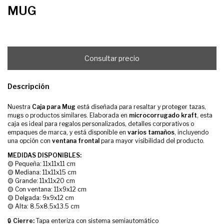
MUG
Descripción
Nuestra
Caja para Mug
está diseñada para resaltar y proteger tazas,
mugs o productos similares. Elaborada en
microcorrugado kraft
, esta
caja es ideal para regalos personalizados, detalles corporativos o
empaques de marca, y está disponible en
varios tamaños
, incluyendo
una opción con
ventana frontal
para mayor visibilidad del producto.
MEDIDAS DISPONIBLES:
🟡 Pequeña: 11x11x11 cm
🟡 Mediana: 11x11x15 cm
🟡 Grande: 11x11x20 cm
🟡 Con ventana: 11x9x12 cm
🟡 Delgada: 9x9x12 cm
🟡 Alta: 8.5x8.5x13.5 cm
🔒
Cierre:
Tapa enteriza con sistema semiautomático