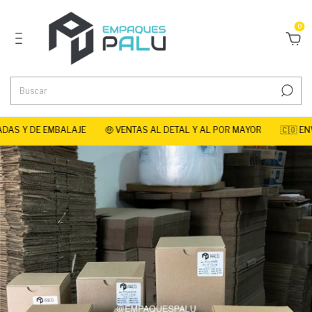
0
AS Y DE EMBALAJE
🤑 VENTAS AL DETAL Y AL POR MAYOR
🇨🇴 ENV